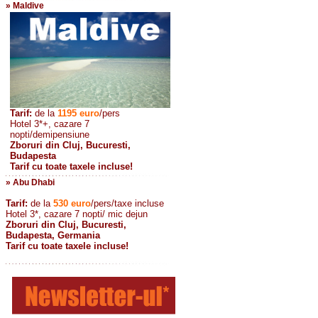
» Maldive
Tarif:
de la
1195
euro
/pers
Hotel 3*+, cazare 7
nopti/demipensiune
Zboruri din Cluj, Bucuresti,
Budapesta
Tarif cu toate taxele incluse!
» Abu Dhabi
Tarif:
de la
530
euro
/pers/taxe incluse
Hotel 3*, cazare 7 nopti/ mic dejun
Zboruri din Cluj, Bucuresti,
Budapesta, Germania
Tarif cu toate taxele incluse!