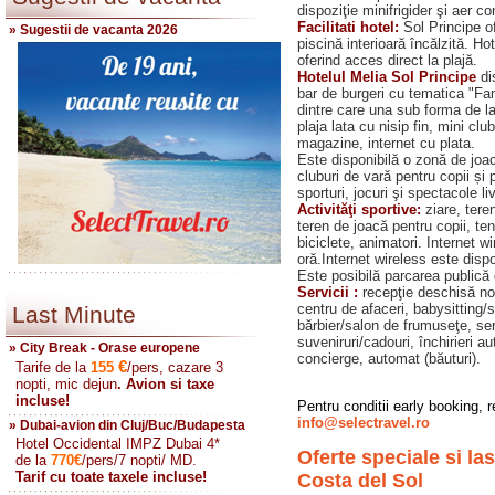
dispoziţie minifrigider şi aer co
Facilitati hotel:
Sol Principe of
» Sugestii de vacanta 2026
piscină interioară încălzită. Ho
oferind acces direct la plajă.
Hotelul Melia Sol Principe
di
bar de burgeri cu tematica "Fam
dintre care una sub forma de la
plaja lata cu nisip fin, mini clu
magazine, internet cu plata.
Este disponibilă o zonă de joa
cluburi de vară pentru copii și
sporturi, jocuri şi spectacole li
Activităţi sportive:
ziare, tere
teren de joacă pentru copii, ten
biciclete, animatori.
Internet wi
oră.Internet wireless este dispo
Este posibilă parcarea publică 
Servicii :
recepţie deschisă non
centru de afaceri, babysitting/s
Last Minute
bărbier/salon de frumuseţe, se
suveniruri/cadouri, închirieri a
» City Break - Orase europene
concierge, automat (băuturi).
€
Tarife de la
155
/pers, cazare 3
nopti, mic dejun
. Avion si taxe
incluse!
Pentru conditii early booking, re
info@selectravel.ro
» Dubai-avion din Cluj/Buc/Budapesta
Hotel Occidental IMPZ Dubai 4*
Oferte speciale si l
de la
770
€
/pers/7 nopti/ MD.
Tarif cu toate taxele incluse!
Costa del Sol