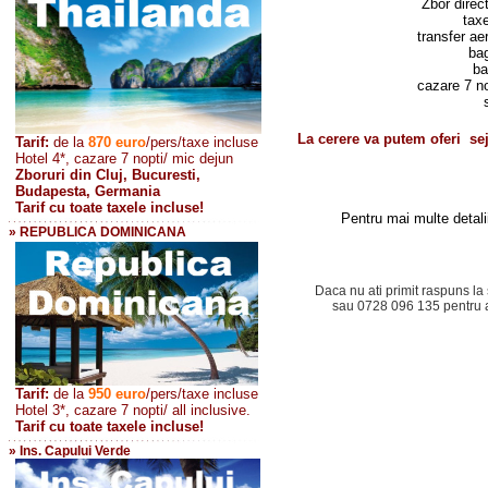
Zbor direct
tax
transfer ae
ba
ba
cazare 7 no
La cerere va putem oferi sej
Tarif:
de la
870
euro
/pers/taxe incluse
Hotel 4*, cazare 7 nopti/ mic dejun
Zboruri din Cluj, Bucuresti,
Budapesta, Germania
Tarif cu toate taxele incluse!
Pentru
mai multe detalii
» REPUBLICA DOMINICANA
Daca nu ati primit raspuns la 
sau 0728 096 135 pentru a 
Tarif:
de la
950 euro
/pers
/taxe incluse
Hotel 3*, cazare 7 nopti/ all inclusive.
Tarif cu toate taxele incluse!
» Ins. Capului Verde