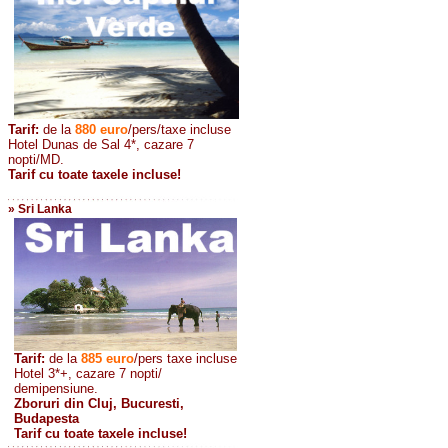
Tarif:
de la
880
euro
/pers/taxe incluse
Hotel Dunas de Sal 4*, cazare 7
nopti/MD.
Tarif cu toate taxele incluse!
» Sri Lanka
Tarif:
de la
885
euro
/pers taxe incluse
Hotel 3*+, cazare 7 nopti/
demipensiune.
Zboruri din Cluj, Bucuresti,
Budapesta
Tarif cu toate taxele incluse!