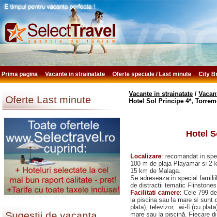
Prima pagina
Vacante in strainatate
Oferte speciale / Last minute
City 
Vacante in strainatate
/
Vacan
Oferte Last minute
Hotel Sol Principe 4*, Torre
Hotel S
Localizare
:
recomandat in specia
100 m de plaja Playamar si 2 km
15 km de Malaga.
Se adreseaza in special familiil
de distractii tematic Flinstone
Facilitati camere:
Cele 799 de 
la piscina sau la mare si sunt d
plata), televizor, wi-fi (cu pla
Sugestii de vacanta
mare sau la piscină. Fiecare di