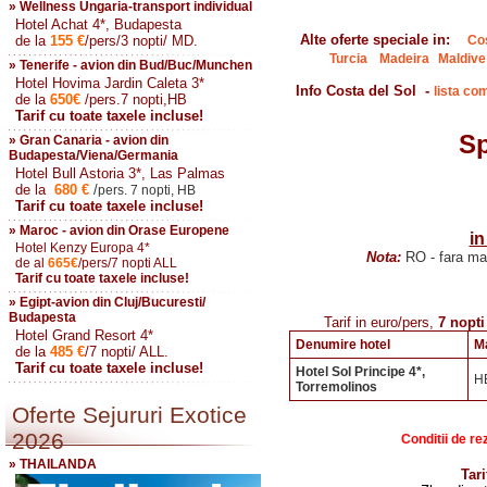
» Wellness Ungaria-transport individual
Hotel Achat 4*, Budapesta
Alte oferte speciale
in:
de la
155
€
/pers/3 nopti/ MD.
Co
Turcia
Madeira
Maldive
» Tenerife - avion din Bud/Buc/Munchen
Hotel Hovima Jardin Caleta 3*
Info Costa del Sol -
lista com
de la
650
€
/pers.7 nopti,HB
Tarif cu toate taxele incluse!
Sp
» Gran Canaria - avion din
Budapesta/Viena/Germania
Hotel Bull Astoria 3*, Las Palmas
de la
680
€
/
pers. 7 nopti, HB
Tarif cu toate taxele incluse!
» Maroc - avion din Orase Europene
in
Hotel Kenzy Europa 4*
Nota:
RO - fara mas
de al
665
€
/pers/7 nopti ALL
Tarif cu toate taxele incluse!
» Egipt-avion din Cluj/Bucuresti/
Budapesta
Tarif in euro/pers,
7 nopti
Hotel Grand Resort 4*
Denumire hotel
M
de la
485
€
/7 nopti/ ALL.
Tarif cu toate taxele incluse!
Hotel Sol Principe 4*,
H
Torremolinos
Oferte Sejururi Exotice
2026
Conditii de re
» THAILANDA
Tari