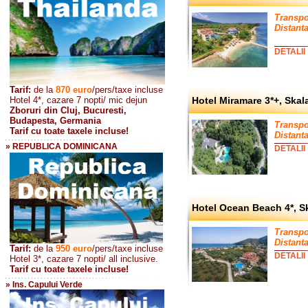
Transpo
Distanta
DETALII
Tarif:
de la
870
euro
/pers/taxe incluse
Hotel 4*, cazare 7 nopti/ mic dejun
Hotel Miramare 3*+, Skal
Zboruri din Cluj, Bucuresti,
Budapesta, Germania
Transpo
Tarif cu toate taxele incluse!
Distanta
» REPUBLICA DOMINICANA
DETALII
Hotel Ocean Beach 4*, S
Transpo
Distanta
Tarif:
de la
950 euro
/pers
/taxe incluse
DETALII
Hotel 3*, cazare 7 nopti/ all inclusive.
Tarif cu toate taxele incluse!
» Ins. Capului Verde