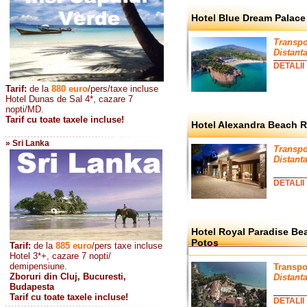
Hotel Blue Dream Palace
Transpo
Distanta
DETALII
Tarif:
de la
880
euro
/pers/taxe incluse
Hotel Dunas de Sal 4*, cazare 7
nopti/MD.
Tarif cu toate taxele incluse!
Hotel Alexandra Beach Re
» Sri Lanka
Transpo
Distanta
DETALII
Hotel Royal Paradise Be
Potos
Tarif:
de la
885
euro
/pers taxe incluse
Hotel 3*+, cazare 7 nopti/
demipensiune.
Transpo
Zboruri din Cluj, Bucuresti,
Distanta
Budapesta
Tarif cu toate taxele incluse!
DETALII