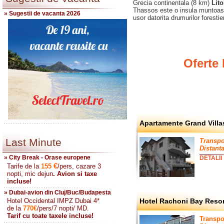
Grecia continentala (8 km)
Lito
Thassos este o insula muntoasa.
» Sugestii de vacanta 2026
usor datorita drumurilor forestie
Oferte 
Apartamente Grand Villa
Last Minute
Transpo
Distanta
» City Break - Orase europene
DETALII
€
Tarife de la
155
/pers, cazare 3
nopti, mic dejun
. Avion si taxe
incluse!
» Dubai-avion din Cluj/Buc/Budapesta
Hotel Occidental IMPZ Dubai 4*
Hotel Rachoni Bay Resor
de la
770
€
/pers/7 nopti/ MD.
Tarif cu toate taxele incluse!
Transpo