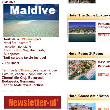
» Maldive
Hotel The Dome Luxury 4
Perioada
Transpo
DETALII
Tarif:
de la
1195
euro
/pers
Hotel 3*+, cazare 7
nopti/demipensiune
Zboruri din Cluj, Bucuresti,
Hotel Potos 3*,Potos
Budapesta
Tarif cu toate taxele incluse!
Masa
: d
» Abu Dhabi
Perioad
Tarif:
de la
530
euro
/pers/taxe incluse
Hotel 3*, cazare 7 nopti/ mic dejun
DETALII
Zboruri din Cluj, Bucuresti,
Budapesta, Germania
Tarif cu toate taxele incluse!
Hotel Cooee Astir Notos 
DETALII