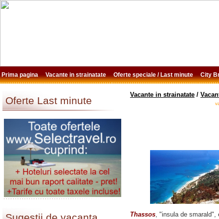
Prima pagina
Vacante in strainatate
Oferte speciale / Last minute
City 
Vacante in strainatate
/
Vacant
Oferte Last minute
v
Thassos
, "insula de smarald", 
Sugestii de vacanta