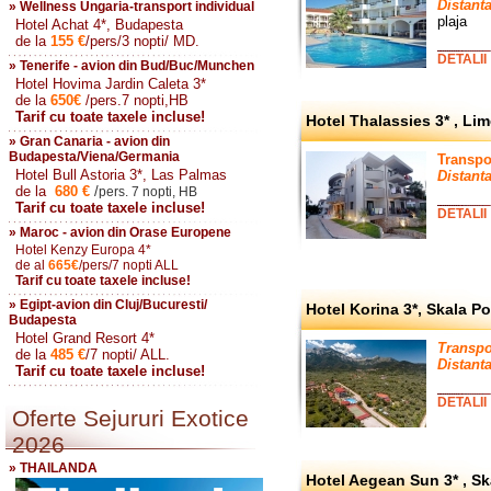
Distanta
» Wellness Ungaria-transport individual
plaja
Hotel Achat 4*, Budapesta
de la
155
€
/pers/3 nopti/ MD.
DETALII
» Tenerife - avion din Bud/Buc/Munchen
Hotel Hovima Jardin Caleta 3*
de la
650
€
/pers.7 nopti,HB
Tarif cu toate taxele incluse!
Hotel Thalassies 3* , Li
» Gran Canaria - avion din
Budapesta/Viena/Germania
Transpo
Hotel Bull Astoria 3*, Las Palmas
Distanta
de la
680
€
/
pers. 7 nopti, HB
Tarif cu toate taxele incluse!
DETALII
» Maroc - avion din Orase Europene
Hotel Kenzy Europa 4*
de al
665
€
/pers/7 nopti ALL
Tarif cu toate taxele incluse!
» Egipt-avion din Cluj/Bucuresti/
Hotel Korina 3*, Skala P
Budapesta
Hotel Grand Resort 4*
Transpo
de la
485
€
/7 nopti/ ALL.
Distanta
Tarif cu toate taxele incluse!
DETALII
Oferte Sejururi Exotice
2026
» THAILANDA
Hotel Aegean Sun 3* , S