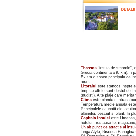
DETALII
Thassos
"insula de smarald", e
Grecia continentala (8 km).In p
Exista o sosea principala ce inc
munti.
Litoralul
este stancos inspre es
timp ce altele sunt destul de l
(nudisti). Alte plaje care meri
Clima
este blanda si atragatoare
Temperatura medie anuala este d
Principalele ocupatii ale locuit
albinelor, pescuit si olarit. In 
Capitala insulei
este Limenas, c
hoteluri, restaurante, magazine,
Un alt punct de atractie al insu
langa Alyki, Biserica Panaghia =