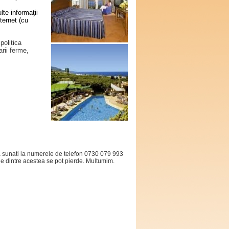
te informaţii
nternet (cu
politica
arii ferme,
 sa sunati la numerele de telefon 0730 079 993
le dintre acestea se pot pierde. Multumim.