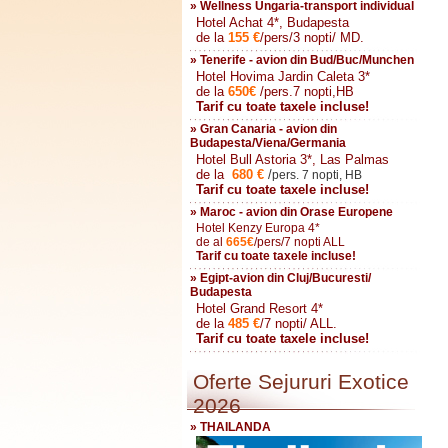
» Wellness Ungaria-transport individual
Hotel Achat 4*, Budapesta
de la
155
€
/pers/3 nopti/ MD.
» Tenerife - avion din Bud/Buc/Munchen
Hotel Hovima Jardin Caleta 3*
de la
650
€
/pers.7 nopti,HB
Tarif cu toate taxele incluse!
» Gran Canaria - avion din
Budapesta/Viena/Germania
Hotel Bull Astoria 3*, Las Palmas
de la
680
€
/
pers. 7 nopti, HB
Tarif cu toate taxele incluse!
» Maroc - avion din Orase Europene
Hotel Kenzy Europa 4*
de al
665
€
/pers/7 nopti ALL
Tarif cu toate taxele incluse!
» Egipt-avion din Cluj/Bucuresti/
Budapesta
Hotel Grand Resort 4*
de la
485
€
/7 nopti/ ALL.
Tarif cu toate taxele incluse!
Oferte Sejururi Exotice
2026
» THAILANDA