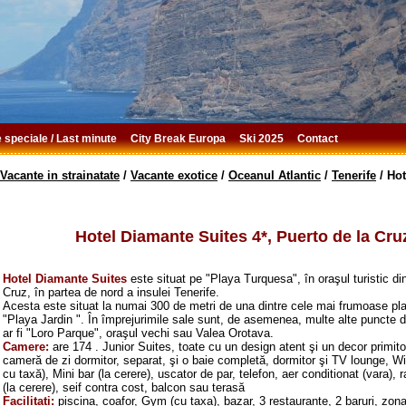
e speciale / Last minute
City Break Europa
Ski 2025
Contact
Vacante in strainatate
/
Vacante exotice
/
Oceanul Atlantic
/
Tenerife
/
Hot
Hotel Diamante Suites 4*, Puerto de la Cru
Hotel Diamante Suites
este situat pe "Playa Turquesa", în oraşul turistic di
Cruz, în partea de nord a insulei Tenerife.
Acesta este situat la numai 300 de metri de una dintre cele mai frumoase pla
"Playa Jardin ". În împrejurimile sale sunt, de asemenea, multe alte puncte 
ar fi "Loro Parque", oraşul vechi sau Valea Orotava.
Camere:
are 174 . Junior Suites, toate cu un design atent şi un decor primito
cameră de zi dormitor, separat, şi o baie completă, dormitor şi TV lounge, Wif
cu taxă), Mini bar (la cerere), uscator de par, telefon, aer conditionat (vara), r
(la cerere), seif contra cost, balcon sau terasă
Facilitati:
piscina, coafor, Gym (cu taxa), bazar, 3 restaurante, 2 baruri, zon