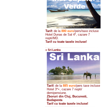
Tarif:
de la
880
euro
/pers/taxe incluse
Hotel Dunas de Sal 4*, cazare 7
nopti/MD.
Tarif cu toate taxele incluse!
» Sri Lanka
Tarif:
de la
885
euro
/pers taxe incluse
Hotel 3*+, cazare 7 nopti/
demipensiune.
Zboruri din Cluj, Bucuresti,
Budapesta
Tarif cu toate taxele incluse!