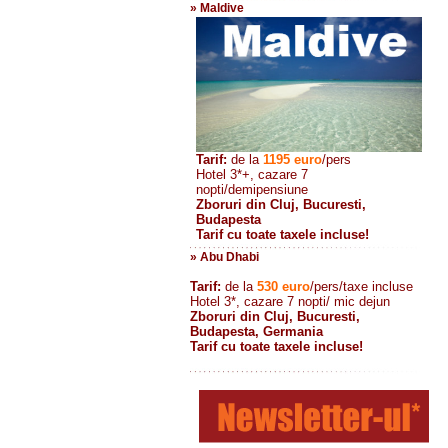
» Maldive
Tarif:
de la
1195
euro
/pers
Hotel 3*+, cazare 7
nopti/demipensiune
Zboruri din Cluj, Bucuresti,
Budapesta
Tarif cu toate taxele incluse!
» Abu Dhabi
Tarif:
de la
530
euro
/pers/taxe incluse
Hotel 3*, cazare 7 nopti/ mic dejun
Zboruri din Cluj, Bucuresti,
Budapesta, Germania
Tarif cu toate taxele incluse!