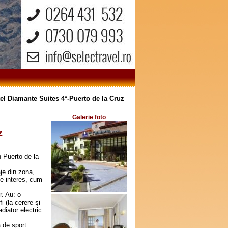
el Diamante Suites 4*-Puerto de la Cruz
Galerie foto
z
n Puerto de la
je din zona,
de interes, cum
r. Au: o
i (la cerere şi
adiator electric
a de sport