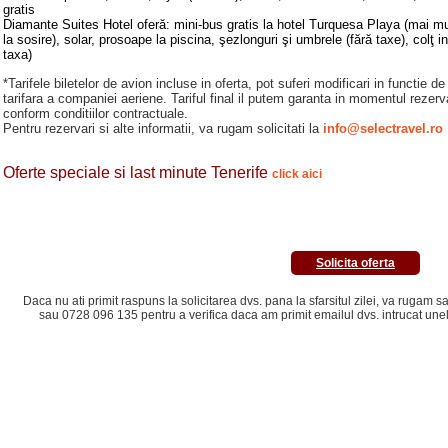
gratis
Diamante Suites Hotel oferă: mini-bus gratis la hotel Turquesa Playa (mai mul
la sosire), solar, prosoape la piscina, şezlonguri şi umbrele (fără taxe), colţ i
taxa)
*Tarifele biletelor de avion incluse in oferta, pot suferi modificari in functie de 
tarifara a companiei aeriene.
Tariful final il putem garanta in momentul rezerv
conform conditiilor contractuale.
Pentru rezervari si alte informatii, va rugam solicitati la
info@selectravel.ro
Oferte speciale si last minute Tenerife
click aici
Solicita oferta
Daca nu ati primit raspuns la solicitarea dvs. pana la sfarsitul zilei, va rugam
sau 0728 096 135 pentru a verifica daca am primit emailul dvs. intrucat une