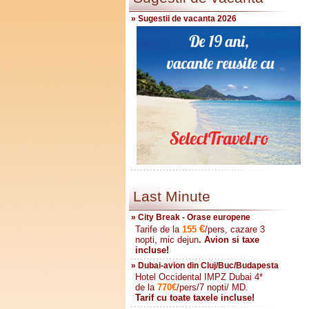
» Sugestii de vacanta 2026
Last Minute
» City Break - Orase europene
€
Tarife de la
155
/pers, cazare 3
nopti, mic dejun
. Avion si taxe
incluse!
» Dubai-avion din Cluj/Buc/Budapesta
Hotel Occidental IMPZ Dubai 4*
de la
770
€
/pers/7 nopti/ MD.
Tarif cu toate taxele incluse!