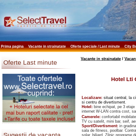
Prima pagina
Vacante in strainatate
Oferte speciale / Last minute
City 
Vacante in strainatate
/
Vacan
Oferte Last minute
Hotel Lti
Localizare:
situat central, la
si centru de divertisment.
Hotel:
bine echipat, pe 3 etaje 
internet W-LAN contra cost, sal
Camerele:
confortabil mobilat
TV cu satelit, mini bar, seif, 
Sport/Divertisment:
in gradina
sala de fitness, poolbar. Cont
Sugestii de vacanta
solar, biliard. Zilnic programe 