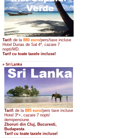
Tarif:
de la
880
euro
/pers/taxe incluse
Hotel Dunas de Sal 4*, cazare 7
nopti/MD.
Tarif cu toate taxele incluse!
» Sri Lanka
Tarif:
de la
885
euro
/pers taxe incluse
Hotel 3*+, cazare 7 nopti/
demipensiune.
Zboruri din Cluj, Bucuresti,
Budapesta
Tarif cu toate taxele incluse!