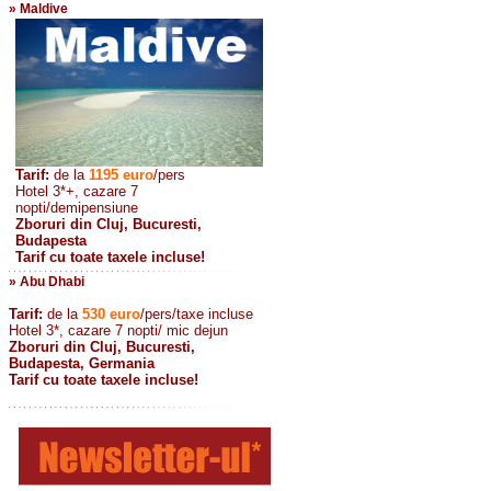
» Maldive
Tarif:
de la
1195
euro
/pers
Hotel 3*+, cazare 7
nopti/demipensiune
Zboruri din Cluj, Bucuresti,
Budapesta
Tarif cu toate taxele incluse!
» Abu Dhabi
Tarif:
de la
530
euro
/pers/taxe incluse
Hotel 3*, cazare 7 nopti/ mic dejun
Zboruri din Cluj, Bucuresti,
Budapesta, Germania
Tarif cu toate taxele incluse!