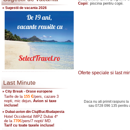
Copii
: piscina pentru copii.
» Sugestii de vacanta 2026
Oferte speciale si last m
Last Minute
» City Break - Orase europene
€
Tarife de la
155
/pers, cazare 3
nopti, mic dejun
. Avion si taxe
Daca nu ati primit raspuns la 
incluse!
sau 0728 096 135 pentru a 
» Dubai-avion din Cluj/Buc/Budapesta
Hotel Occidental IMPZ Dubai 4*
de la
770
€
/pers/7 nopti/ MD.
Tarif cu toate taxele incluse!