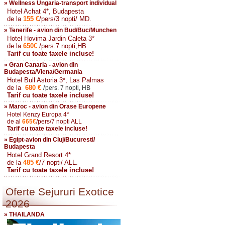
» Wellness Ungaria-transport individual
Hotel Achat 4*, Budapesta
de la
155
€
/pers/3 nopti/ MD.
» Tenerife - avion din Bud/Buc/Munchen
Hotel Hovima Jardin Caleta 3*
de la
650
€
/pers.7 nopti,HB
Tarif cu toate taxele incluse!
» Gran Canaria - avion din
Budapesta/Viena/Germania
Hotel Bull Astoria 3*, Las Palmas
de la
680
€
/
pers. 7 nopti, HB
Tarif cu toate taxele incluse!
» Maroc - avion din Orase Europene
Hotel Kenzy Europa 4*
de al
665
€
/pers/7 nopti ALL
Tarif cu toate taxele incluse!
» Egipt-avion din Cluj/Bucuresti/
Budapesta
Hotel Grand Resort 4*
de la
485
€
/7 nopti/ ALL.
Tarif cu toate taxele incluse!
Oferte Sejururi Exotice
2026
» THAILANDA